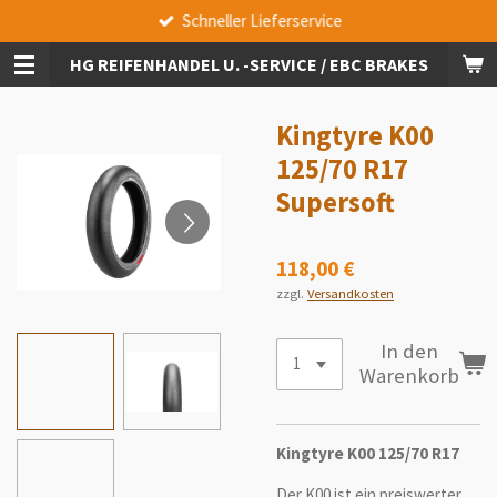
Schneller Lieferservice
Zum
Hauptinhalt
HG REIFENHANDEL U. -SERVICE / EBC BRAKES
springen
Kingtyre K00
125/70 R17
Supersoft
118,00 €
zzgl.
Versandkosten
In den
Warenkorb
Kingtyre K00 125/70 R17
Der K00 ist ein preiswerter