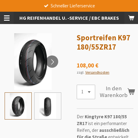
Schneller Lieferservice
Zum
Hauptinhalt
HG REIFENHANDEL U. -SERVICE / EBC BRAKES
springen
Sportreifen K97
180/55ZR17
108,00 €
zzgl.
Versandkosten
In den
Warenkorb
Der
Kingtyre K97 180/55
ZR17
ist ein performanter
Reifen, der
ausschließlich
für die Straße
entwickelt