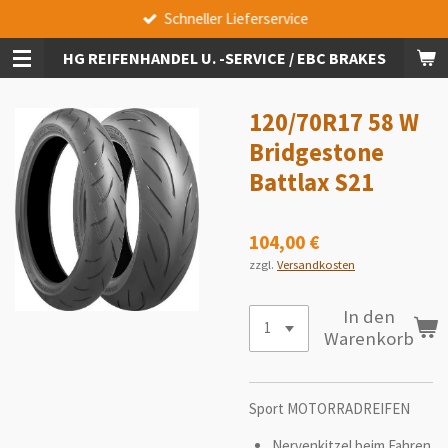
Schneller Lieferservice
Zum
Hauptinhalt
HG REIFENHANDEL U. -SERVICE / EBC BRAKES
springen
120/70R17 58 W
Bridgestone
Battlax S21
104,00 €
zzgl.
Versandkosten
In den
Warenkorb
Sport MOTORRADREIFEN
Nervenkitzel beim Fahren