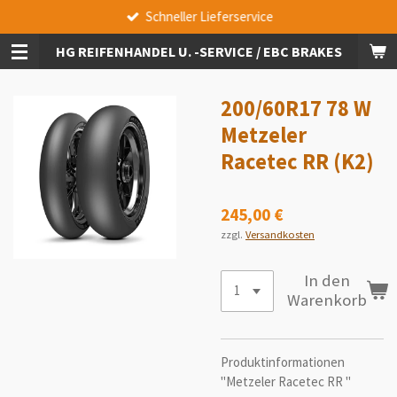
Schneller Lieferservice
Zum
Hauptinhalt
HG REIFENHANDEL U. -SERVICE / EBC BRAKES
springen
200/60R17 78 W
Metzeler
Racetec RR (K2)
245,00 €
zzgl.
Versandkosten
In den
Warenkorb
Produktinformationen
"Metzeler Racetec RR "